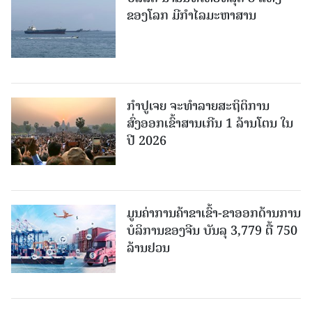
ຂອງໂລກ ມີກຳໄລມະຫາສານ
ກຳປູເຈຍ ຈະທຳລາຍສະຖິຕິການ
ສົ່ງອອກເຂົ້າສານເກີນ 1 ລ້ານໂຕນ ໃນ
ປີ 2026
ມູນຄ່າການຄ້າຂາເຂົ້າ-ຂາອອກດ້ານການ
ບໍລິການຂອງຈີນ ບັນລຸ 3,779 ຕື້ 750
ລ້ານຢວນ