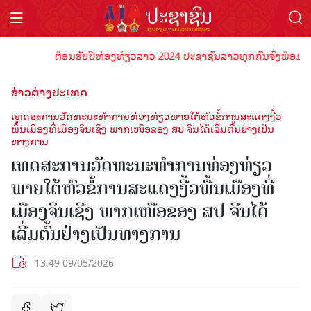
ຕ້ອນຮັບປີທ່ອງທ່ຽວລາວ 2024 ປະຊາຊົນລາວທຸກຄົນຈົ່ງພ້ອມເປັນເຈົ
ຂ່າວຕ່າງປະເທດ
ເທດສະການວັດທະນະທຳການທ່ອງທ່ຽວພາຍໃຕ້ຫົວຂໍ້ການສະແດງງີ້ວ
ພື້ນເມືອງທີ່ເມືອງຈິນເຊີງ ພາກເໜືອຂອງ ສປ ຈີນໄດ້ເລີ່ມຕົ້ນຢ່າງເປັນ
ທາງການ
ເທດສະການວັດທະນະທຳການທ່ອງທ່ຽວ
ພາຍໃຕ້ຫົວຂໍ້ການສະແດງງີ້ວພື້ນເມືອງທີ່
ເມືອງຈິນເຊີງ ພາກເໜືອຂອງ ສປ ຈີນໄດ້
ເລີ່ມຕົ້ນຢ່າງເປັນທາງການ
13:49 09/05/2026