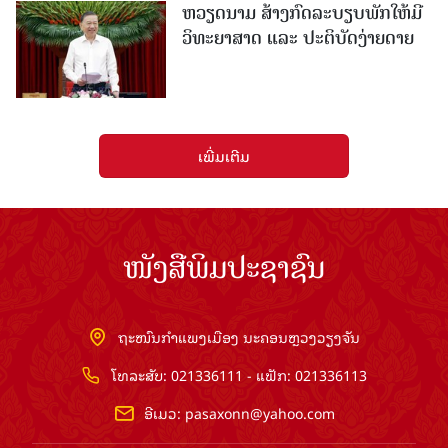
ຫວຽດນາມ ສ້າງກົດລະບຽບພັກໃຫ້ມີ
ວິທະຍາສາດ ແລະ ປະຕິບັດງ່າຍດາຍ
ເພີ່ມເຕີມ
ໜັງສືພິມປະຊາຊົນ
ຖະໜົນກຳແພງເມືອງ ນະຄອນຫຼວງວຽງຈັນ
ໂທລະສັບ: 021336111 - ແຟັກ: 021336113
ອີເມວ:
pasaxonn@yahoo.com