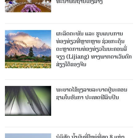
ທະ​ນາ​ພື້ນ​ຖານ​ໂຄງ​ລ່າງ
ຜະລິດຕະພັນ ແລະ ຮູບແບບການ
ທ່ອງທ່ຽວທີ່ຫຼາກຫຼາຍ ຊ່ວຍກະຕຸ້ນ
ຕະຫຼາດການທ່ອງທ່ຽວໃນນະຄອນລີ່
ຈຽງ (Lijiang) ທາງພາກຕາເວັນຕົກ
ສ່ຽງໃຕ້ຂອງຈີນ
ພະຍາດໄຂ້ຍຸງລາຍລະບາດຢູ່ນະຄອນ
ຊາມໂບ​ອັນກາ ປະເທດຟີລິບປິນ
ບໍລິສັດ ນ້ຳມັນທີ່ໃຫຍ່ທີ່ສຸດ 8 ແຫ່ງ