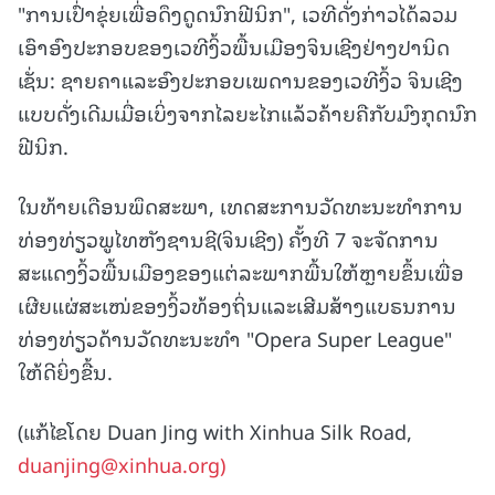
"ການເປົ່າຂຸ່ຍເພື່ອດຶງດູດນົກຟີນິກ", ເວທີດັ່ງກ່າວໄດ້ລວມ
ເອົາອົງປະກອບຂອງເວທີງິ້ວພື້ນເມືອງຈິນເຊີງຢ່າງປານິດ
ເຊັ່ນ: ຊາຍຄາແລະອົງປະກອບເພດານຂອງເວທີງິ້ວ ຈິນເຊີງ
ແບບດັ່ງເດີມເມື່ອເບິ່ງຈາກໄລຍະໄກແລ້ວຄ້າຍຄືກັບມົງກຸດນົກ
ຟີນິກ.
ໃນທ້າຍເດືອນພຶດສະພາ, ເທດສະການວັດທະນະທຳການ
ທ່ອງທ່ຽວພູໄທຫັງຊານຊີ(ຈິນເຊີງ) ຄັ້ງທີ 7 ຈະຈັດການ
ສະແດງງິ້ວພື້ນເມືອງຂອງແຕ່ລະພາກພື້ນໃຫ້ຫຼາຍຂຶ້ນເພື່ອ
ເຜີຍແຜ່ສະເໜ່ຂອງງິ້ວທ້ອງຖິ່ນແລະເສີມສ້າງແບຣນການ
ທ່ອງທ່ຽວດ້ານວັດທະນະທຳ "Opera Super League"
ໃຫ້ດີຍິ່ງຂື້ນ.
(ແກ້ໄຂໂດຍ Duan Jing with Xinhua Silk Road,
duanjing@xinhua.org)