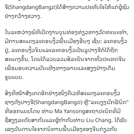
ຈື(ShangdangBangzi)ໄດ້ສ້າງຄວາມປະທັບໃຈໃຫ້ແກ່ຜູ້ຊົມ
ຢ່າງກວ້າງຂວາງ.
ໃນລະຫວ່າງພິທີເປີດງານບຸນທ່ອງທ່ຽວທາງວັດທະນະທຳ,
ມີການສະແດງລະຄອນງິ້ວພື້ນເມືອງອື່ນໆ ເຊັ່ນ: ລະຄອນງິ້ວ
ປູ່, ລະຄອນງິ້ວຈິນແລະລະຄອນງິ້ວເປີຍລູປາງຈືກໍໄດ້ຖືກ
ສະແດງຂຶ້ນ, ໂດຍໄດ້ລວບລວມສິລະປິນຈາກທົ່ວປະເທດຈີນ
ເພື່ອມອບຄວາມບັນເທີງທາງພາບແລະສຽງຢ່າງເຕັມ
ຮູບແບບ.
ສິ່ງທີ່ໜ້າສັງເກດອີກຢ່າງໜຶ່ງຄືເວທີສະແດງລະຄອນງິ້ວ
ຊາງດັງປາງຈື(ShangdangBangzi) ຫຼື"ລະບຽງນົກຟີນິກ"
ທີ່ອອກແບບໂດຍ ທ່ານ Ma Yansongສະຖາປະນິກທີ່ມີ
ຊື່ສຽງລະດັບສາກົນແລະຜູ້ກຳກັບທ່ານ Liu Chang. ໄດ້ຮັບ
ແຮງບັນດານໃຈຈາກນິທານພື້ນເມືອງຂອງຈີນກ່ຽວກັບ