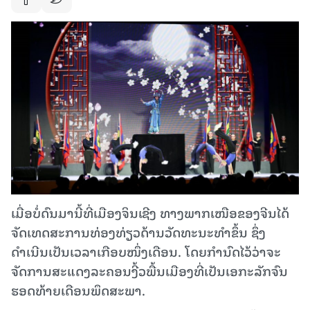
ເມື່ອບໍ່ດົນມານີ້ທີ່ເມືອງຈິນເຊີງ ທາງພາກເໜືອຂອງຈີນໄດ້
ຈັດເທດສະການທ່ອງທ່ຽວດ້ານວັດທະນະທຳຂຶ້ນ ຊຶ່ງ
ດຳເນີນເປັນເວລາເກືອບໜຶ່ງເດືອນ. ໂດຍກຳນົດໄວ້ວ່າຈະ
ຈັດການສະແດງລະຄອນງີ້ວພື້ນເມືອງທີ່ເປັນເອກະລັກຈົນ
ຮອດທ້າຍເດືອນພຶດສະພາ.