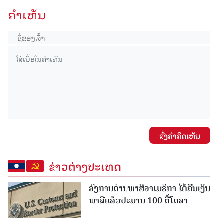
ຄໍາເຫັນ
ສົ່ງຄໍາຄິດເຫັນ
ຂ່າວຕ່າງປະເທດ
ອົງການດ່ານພາສີອາເມຣິກາ ໄດ້ຄືນເງິນ
ພາສີແລ້ວປະມານ 100 ຕື້ໂດລາ