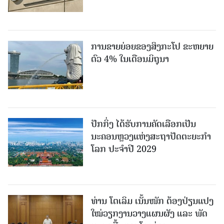
ການຂາຍຍ່ອຍຂອງສິງກະໂປ ຂະຫຍາຍ
ຕົວ 4% ໃນເດືອນມິຖຸນາ
ປັກກິ່ງ ໄດ້ຮັບການຄັດເລືອກເປັນ
ນະຄອນຫຼວງແຫ່ງສະຖາປັດຕະຍະກຳ
ໂລກ ປະຈຳປີ 2029
ທ່ານ ໂຕ​ເລິມ ເນັ້ນໜັກ ຕ້ອງ​ປ່ຽນ​ແປງ​
ໃໝ່​ວຽກ​ງານ​ວາງ​ແຜນ​ຜັງ ແລະ ​ພັດ​