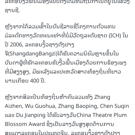
ລະຄອນງິ້ວພື້ນເມືອງແບບດັ່ງເດີມທີ່ມີຖິ່ນກຳເນີດຢູ່ໃນແຂວງ
ຊານຊີ.
ຫຼັງຈາກໄດ້ລວມເຂົ້າໃນບັນຊີລາຍຊື່ໂຄງການຕົວແທນ
ມໍລະດົກທາງວັດທະນະທໍາທີ່ບໍ່ມີວັດຖຸລະດັບຊາດ (ICH) ໃນ
ປີ 2006, ລະຄອນງິ້ວຊາງດັງປາງ
ຈື(ShangdangBangzi)ໄດ້ຮັບຄວາມນິຍົມຫຼາຍຂຶ້ນໃນ
ບັນດາຜູ້ທີ່ຮັກລະຄອນຂັບງີ້ວພື້ນເມືອງດ້ວຍການຮ້ອງເພງ
ທີ່ມີສຽງສູງ, ມີພະລັງແລະປະຫວັດສາດທ້ອງຖິ່ນທີ່ຍາວ
ນານເກືອບ 400 ປີ.
ຫຼັງຈາກສິລະປິນທ້ອງຖິ່ນຫ້າຄົນລວມທັງ Zhang
Aizhen, Wu Guohua, Zhang Baoping, Chen Suqin
ແລະ Du Jianping ໄດ້ຮັບລາງວັນChina Theatre Plum
Blossom Award ຊຶ່ງເປັນລາງວັນສູງສຸດດ້ານການ
ສະແດງລະຄອນໃນປະເທດຈີນ, ລະຄອນງິ້ວຊາງດັງປາງ