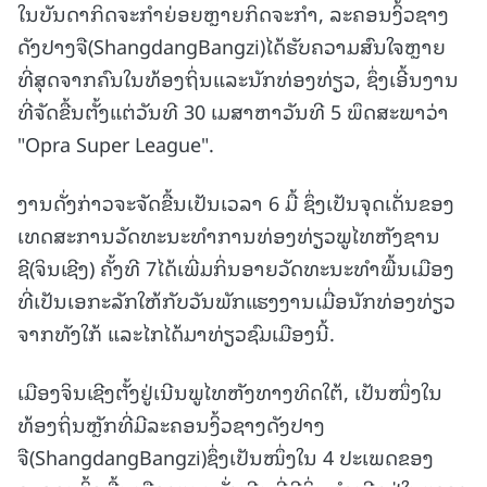
ໃນບັນດາກິດຈະກຳຍ່ອຍຫຼາຍກິດຈະກໍາ, ລະຄອນງິ້ວຊາງ
ດັງປາງຈື(ShangdangBangzi)ໄດ້ຮັບຄວາມສົນໃຈຫຼາຍ
ທີ່ສຸດຈາກຄົນໃນທ້ອງຖິ່ນແລະນັກທ່ອງທ່ຽວ, ຊຶ່ງເອີ້ນງານ
ທີ່ຈັດຂື້ນຕັ້ງແຕ່ວັນທີ 30 ເມສາຫາວັນທີ 5 ພຶດສະພາວ່າ
"Opra Super League".
ງານດັ່ງກ່າວຈະຈັດຂື້ນເປັນເວລາ 6 ມື້ ຊຶ່ງເປັນຈຸດເດັ່ນຂອງ
ເທດສະການວັດທະນະທຳການທ່ອງທ່ຽວພູໄທຫັງຊານ
ຊີ(ຈິນເຊີງ) ຄັ້ງທີ 7ໄດ້ເພີ່ມກິ່ນອາຍວັດທະນະທຳພື້ນເມືອງ
ທີ່ເປັນເອກະລັກໃຫ້ກັບວັນພັກແຮງງານເມື່ອນັກທ່ອງທ່ຽວ
ຈາກທັງໃກ້ ແລະໄກໄດ້ມາທ່ຽວຊົມເມືອງນີ້.
ເມືອງຈິນເຊີງຕັ້ງຢູ່ເນີນພູໄທຫັງທາງທິດໃຕ້, ເປັນໜຶ່ງໃນ
ທ້ອງຖິ່ນຫຼັກທີ່ມີລະຄອນງິ້ວຊາງດັງປາງ
ຈື(ShangdangBangzi)ຊຶ່ງເປັນໜຶ່ງໃນ 4 ປະເພດຂອງ