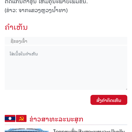
ຕັດແກ່ນຕາຂຸ້ນ ໃຫ້ມີຄຸນະພາບເພີ່ມຂຶ້ນ.
(ຂ່າວ: ຈາກແຂວງຫຼວງນໍ້າທາ)
ຄໍາເຫັນ
ສົ່ງຄໍາຄິດເຫັນ
ຂ່າວສາທະລະນະສຸກ
ໂຄງການສົ່ງເສີມສຸຂະພາບຈະເລີນພັນ