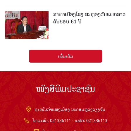
ສາທາເມືອງໂຂງ ສະຫຼອງວັນແພດລາວ
ຄົບຮອບ 61 ປີ
ເພີ່ມເຕີມ
ໜັງສືພິມປະຊາຊົນ
ຖະໜົນກຳແພງເມືອງ ນະຄອນຫຼວງວຽງຈັນ
ໂທລະສັບ: 021336111 - ແຟັກ: 021336113