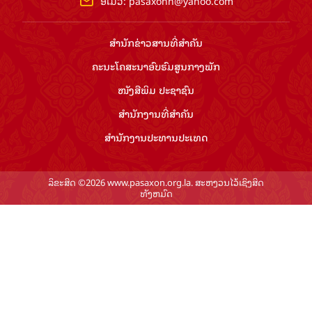
ອີເມວ:
pasaxonn@yahoo.com
ສຳ​ນັກ​ຂ່າວ​ສານ​ທີ່​ສຳ​ຄັນ​
ຄະນະໂຄສະນາອົບຮົມ​ສູນ​ກາງ​ພັກ
ໜັງສືພິມ ປະ​ຊາ​ຊົນ
ສຳ​ນັກ​ງານ​ທີ່​ສຳ​ຄັນ
ສຳ​ນັກ​ງານ​ປະ​ທານ​ປະ​ເທດ
ລິຂະສິດ ©2026 www.pasaxon.org.la. ສະຫງວນໄວ້ເຊິງສິດ
ທັງຫມົດ