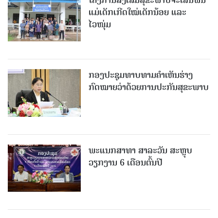
ແມ່ເດັກເກີດໃໝ່ເດັກນ້ອຍ ແລະ
ໄວໜຸ່ມ
ກອງປະຊຸມທາບທາມຄໍາເຫັນຮ່າງ
ກົດໝາຍວ່າດ້ວຍການປະກັນສຸຂະພາບ
ພະແນກສາທາ ສາລະວັນ ສະຫຼຸບ
ວຽກງານ 6 ເດືອນຕົ້ນປີ