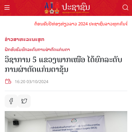
ຕ້ອນຮັບປີທ່ອງທ່ຽວລາວ 2024 ປະຊາຊົນລາວທຸກຄົນຈົ່ງພ້ອມເ
ຂ່າວສາທະລະນະສຸກ
ຝຶກອົບຮົມຍົກລະດັບການຜ່າຕັດແກ່ນຕາ
ວິຊາການ 5 ແຂວງພາກເໜືອ ໄດ້ຍົກລະດັບ
ການຜ່າຕັດແກ່ນຕາຂຸ້ນ
16:20 03/10/2024