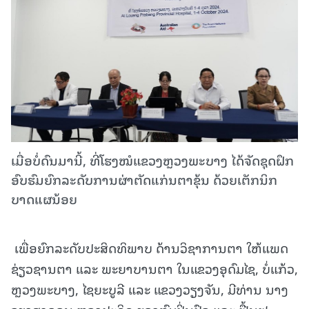
ເມື່ອບໍ່ດົນມານີ້, ທີ່ໂຮງໝໍແຂວງຫຼວງພະບາງ ໄດ້ຈັດຊຸດຝຶກ
ອົບຮົມຍົກລະດັບການຜ່າຕັດແກ່ນຕາຂຸ້ນ ດ້ວຍເຕັກນິກ
ບາດແຜນ້ອຍ
ເພື່ອຍົກລະດັບປະສິດທິພາບ ດ້ານວິຊາການຕາ ໃຫ້ແພດ
ຊ່ຽວຊານຕາ ແລະ ພະຍາບານຕາ ໃນແຂວງອຸດົມໄຊ, ບໍ່ແກ້ວ,
ຫຼວງພະບາງ, ໄຊຍະບູລີ ແລະ ແຂວງວຽງຈັນ, ມີທ່ານ ນາງ