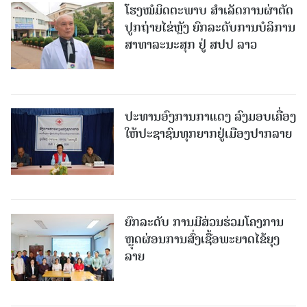
ໂຮງໝໍມິດຕະພາບ ສໍາເລັດການຜ່າຕັດ
ປູກຖ່າຍໄຂ່ຫຼັງ ຍົກລະດັບການບໍລິການ
ສາທາລະນະສຸກ ຢູ່ ສປປ ລາວ
ປະທານອົງການກາແດງ ລົງມອບເຄື່ອງ
ໃຫ້ປະຊາຊົນທຸກຍາກຢູ່ເມືອງປາກລາຍ
ຍົກລະດັບ ການມີສ່ວນຮ່ວມໂຄງການ
ຫຼຸດຜ່ອນການສົ່ງເຊື້ອພະຍາດໄຂ້ຍຸງ
ລາຍ