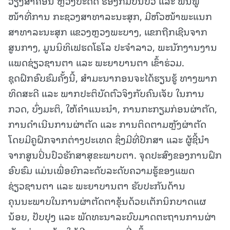
ວຽງສາຄອນ ຫຼວງປະດິດ ຮອງກົມປິ່ນປົວ ແລະ ຟື້ນຟູ
ໜ້າທີ່ການ ກະຊວງສາທາລະນະສຸກ, ມີຫົວໜ້າພະແນກ
ສາທາລະນະສຸກ ແຂວງຫຼວງພະບາງ, ແຂກຖືກເຊີນຈາກ
ສູນກາງ, ມູນນິທິເຟຮດໂຣໂລ ປະຈຳລາວ, ພະນັກງານງານ
ແພດຊ່ຽວຊານຕາ ແລະ ພະຍາບານຕາ ເຂົ້າຮ່ວມ.
ຊຸດຝຶກອົບຮົມຄັ້ງນີ້, ສຳມະນາກອນຈະໄດ້ຮຽນຮູ້ ທາງພາກ
ທິດສະດີ ແລະ ພາກປະຕິບັດຕົວຈິງກັບຄົນເຈັບ ໃນການ
ກວດ, ບົ່ງມະຕິ, ໃຫ້ຄຳແນະນຳ, ການກະກຽມກ່ອນຜ່າຕັດ,
ການດຳເນີນການຜ່າຕັດ ແລະ ການຕິດຕາມຫຼັງຜ່າຕັດ
ໂດຍມີຄູຝຶກຈາກຕ່າງປະເທດ ຊຶ່ງມີທີ່ປຶກສາ ແລະ ຜູ້ຊີ້ນຳ
ຈາກສູນປິ່ນປົວຮັກສາສຸຂະພາບຕາ. ຈຸດປະສົງຂອງການຝຶກ
ອົບຮົມ ແມ່ນເພື່ອຍົກລະດັບລະດັບຄວາມຮູ້ຂອງແພດ
ຊ່ຽວຊານຕາ ແລະ ພະຍາບານຕາ ຮັບປະກັນດ້ານ
ຄຸນນະພາບໃນການຜ່າຕັດຕາຂຸ້ນດ້ວຍເຕັກນິກບາດແຜ
ນ້ອຍ, ປັບປຸງ ແລະ ພັດທະນາລະບົບມາດຕະຖານການຜ່າ