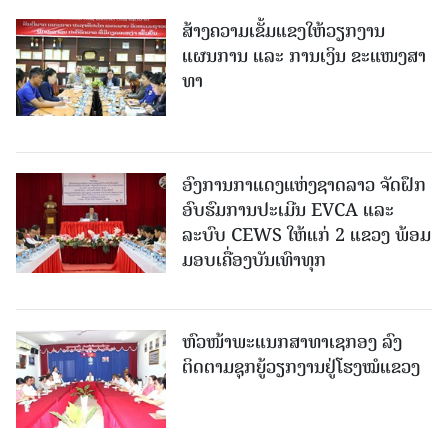
ສ້າງຄວາມເຂັ້ມແຂງໃຫ້ວຽກງານ
ແຜນການ ແລະ ການເງິນ ຂະແໜງສາ
ທາ
ອົງການກາແດງແຫ່ງຊາດລາວ ຈັດຝຶກ
ອົບຮົມການປະເມີນ EVCA ແລະ
ລະບົບ CEWS ໃຫ້ແກ່ 2 ແຂວງ ພ້ອມ
ມອບເຄື່ອງບັນເທົາທຸກ
ຫົວໜ້າພະແນກສາທາເຊກອງ ລົງ
ຕິດຕາມຊຸກຍູ້ວຽກງານຢູ່ໂຮງໝໍແຂວງ