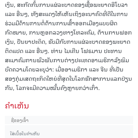
ເງິນ, ສະກັດກັ້ນການແຜ່ລະບາດຂອງເຊື້ອພະຍາດອີໂບລາ
ແລະ ອື່ນໆ, ທັງສະແດງໃຫ້ເຫັນເຖິງອະນາຄົດທີ່ດີໃນການ
ຮ່ວມມືດ້ານການຕໍ່ຕ້ານການເຂົ້າອອກເມືອງແບບຜິດ
ກົດໝາຍ, ການຫຼອກລວງທາງໂທລະຄົມ, ຕ້ານການຟອກ
ເງິນ, ປັນຍາປະດິດ, ຮັບມືກັບການແຜ່ລະບາດຂອງພະຍາດ
ຕິດແປດ ແລະ ອື່ນໆ. ທ່ານ ໄມເຄີນ ໂຟຣມານ ປະທານ
ສະມາຄົມການພົວພັນການຕ່າງປະເທດອາເມຣິກາລົງພິມ
ບົດຄວາມໂດຍລະບຸວ່າ: ເມື່ອອາເມຣິກາ ແລະ ຈີນ ທີ່ເປັນ
ສອງກຸ່ມເສດຖະກິດໃຫຍ່ທີ່ສຸດໃນໂລກຮັກສາການແລກປ່ຽນ
ກັນ, ໂລກຈະມີຄວາມໝັ້ນຄົງຫຼາຍກວ່າເກົ່າ.
ຄໍາເຫັນ