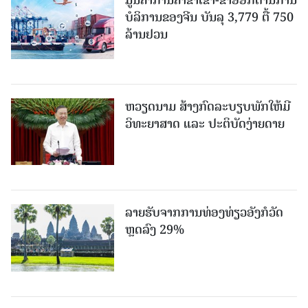
ມູນຄ່າການຄ້າຂາເຂົ້າ-ຂາອອກດ້ານການ
ບໍລິການຂອງຈີນ ບັນລຸ 3,779 ຕື້ 750
ລ້ານຢວນ
ຫວຽດນາມ ສ້າງກົດລະບຽບພັກໃຫ້ມີ
ວິທະຍາສາດ ແລະ ປະຕິບັດງ່າຍດາຍ
ລາຍຮັບຈາກການທ່ອງທ່ຽວອັງກໍວັດ
ຫຼດລົງ 29%