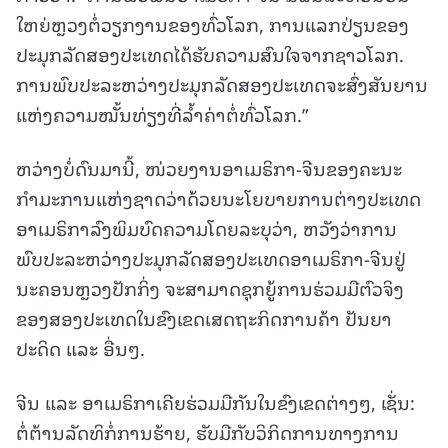
ໃຫຍ່ຫຼວງຕໍ່ວຽກງານຂອງທົ່ວໂລກ, ການແລກປ່ຽນຂອງ
ປະມຸກລັດສອງປະເທດໄດ້ຮັບຄວາມສົນໃຈຈາກຊາວໂລກ.
ການພົບປະລະຫວ່າງປະມຸກລັດສອງປະເທດຈະສົ່ງສັນຍານ
ແຫ່ງຄວາມໝັ້ນທ່ຽງທີ່ລ້ຳຄ່າຕໍ່ທົ່ວໂລກ.”
ຫວ່າງບໍ່ດົນມານີ້, ໜ່ວຍງານອາເມຣິກາ-ຈີນຂອງຄະນະ
ກຳມະການແຫ່ງຊາດວ່າດ້ວຍນະໂຍບາຍການຕ່າງປະເທດ
ອາເມຣິກາລົງພິມບົດຄວາມໂດຍລະບຸວ່າ, ຫວັງວ່າການ
ພົບປະລະຫວ່າງປະມຸກລັດສອງປະເທດອາເມຣິກາ-ຈີນຢູ່
ນະຄອນຫຼວງປັກກິ່ງ ຈະສາມາດຊຸກຍູ້ການຮ່ວມມືຕົວຈິງ
ຂອງສອງປະເທດໃນຂົງເຂດເສດຖະກິດການຄ້າ ປັນຍາ
ປະດິດ ແລະ ອື່ນໆ.
ຈີນ ແລະ ອາເມຣິກາເຄີຍຮ່ວມມືກັນໃນຂົງເຂດຕ່າງໆ, ເຊັ່ນ:
ຕໍ່ຕ້ານລັດທິກໍ່ການຮ້າຍ, ຮັບມືກັບວິກິດການທາງການ