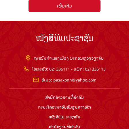
ເພີ່ມເຕີມ
ໜັງສືພິມປະຊາຊົນ
ຖະໜົນກຳແພງເມືອງ ນະຄອນຫຼວງວຽງຈັນ
ໂທລະສັບ: 021336111 - ແຟັກ: 021336113
ອີເມວ:
pasaxonn@yahoo.com
ສຳ​ນັກ​ຂ່າວ​ສານ​ທີ່​ສຳ​ຄັນ​
ຄະນະໂຄສະນາອົບຮົມ​ສູນ​ກາງ​ພັກ
ໜັງສືພິມ ປະ​ຊາ​ຊົນ
ສຳ​ນັກ​ງານ​ທີ່​ສຳ​ຄັນ