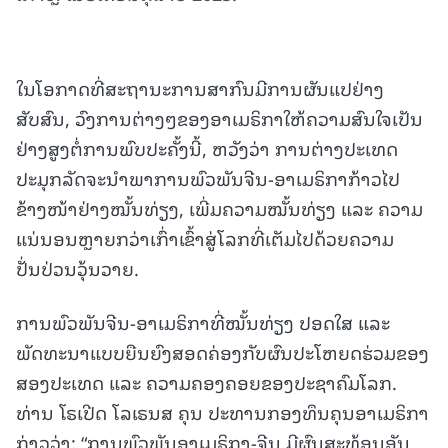
ໃນໂອກາດທີ່ສະຖານະການສາກົນມີການຜັນແປຢ່າງ
ສັບສົນ, ວົງການຕ່າງໆຂອງອາເມຣິກາໃຫ້ຄວາມສົນໃຈເປັນ
ຢ່າງສູງຕໍ່ການພົບປະຄັ້ງນີ້, ຫວັງວ່າ ການຕ່າງປະເທດ
ປະມຸກລັດຈະນຳພາການພົວພັນຈີນ-ອາເມຣິກາກ້າວໄປ
ຂ້າງໜ້າຢ່າງໝັ້ນທ່ຽງ, ເພີ່ມຄວາມໝັ້ນທ່ຽງ ແລະ ຄວາມ
ແນ່ນອນຫຼາຍກວ່າເກົ່າເຂົ້າສູ່ໂລກທີ່ເຕັມໄປດ້ວຍຄວາມ
ປັ່ນປ່ວນວຸ້ນວາຍ.
ການພົວພັນຈີນ-ອາເມຣິກາທີ່ໝັ້ນທ່ຽງ ປອດໃສ ແລະ
ພັດທະນາແບບຍືນຍົງສອດຄ່ອງກັບຜົນປະໂຫຍດຮ່ວມຂອງ
ສອງປະເທດ ແລະ ຄວາມຄອງຄອຍຂອງປະຊາຄົມໂລກ.
ທ່ານ ໂຣເປີດ ໂລເຣນສ ຄຸນ ປະທານກອງທຶນຄຸນອາເມຣິກາ
ກ່າວວ່າ: “ການພົວພັນອາເມຣິກາ-ຈີນ ມີຜົນສະທ້ອນອັນ