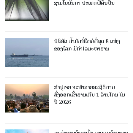
ຊາມໂບ​ອັນກາ ປະເທດຟີລິບປິນ
ບໍລິສັດ ນ້ຳມັນທີ່ໃຫຍ່ທີ່ສຸດ 8 ແຫ່ງ
ຂອງໂລກ ມີກຳໄລມະຫາສານ
ກຳປູເຈຍ ຈະທຳລາຍສະຖິຕິການ
ສົ່ງອອກເຂົ້າສານເກີນ 1 ລ້ານໂຕນ ໃນ
ປີ 2026