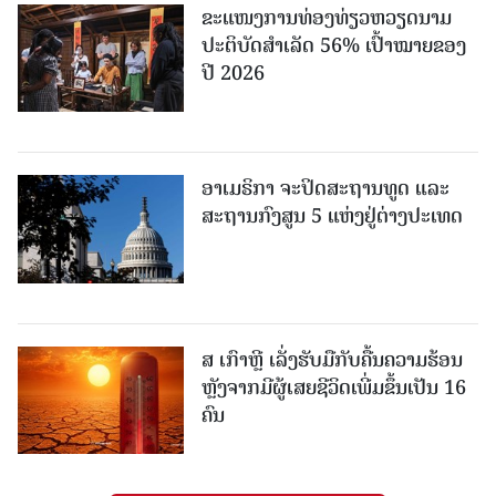
ຂະ​ແໜງ​ການ​ທ່ອງ​ທ່ຽວຫວຽດນາມ ​
ປະ​ຕິ​ບັດ​ສຳ​ເລັດ 56% ເປົ້າ​ໝາຍຂອງ
ປີ 2026
ອາເມຣິກາ ຈະປິດສະຖານທູດ ແ​ລະ
ສະຖານກົງສູນ 5 ແຫ່ງ​ຢູ່​ຕ່າງ​ປະ​ເທດ
ສ ເກົາຫຼີ ເລັ່ງຮັບມືກັບຄື້ນຄວາມຮ້ອນ
ຫຼັງຈາກມີຜູ້ເສຍຊີວິດເພີ່ມຂຶ້ນເປັນ 16
ຄົນ