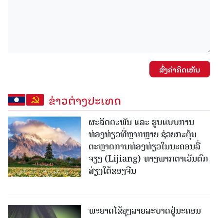
ສົ່ງຄໍາຄິດເຫັນ
ຂ່າວຕ່າງປະເທດ
ຜະລິດຕະພັນ ແລະ ຮູບແບບການ
ທ່ອງທ່ຽວທີ່ຫຼາກຫຼາຍ ຊ່ວຍກະຕຸ້ນ
ຕະຫຼາດການທ່ອງທ່ຽວໃນນະຄອນລີ່
ຈຽງ (Lijiang) ທາງພາກຕາເວັນຕົກ
ສ່ຽງໃຕ້ຂອງຈີນ
ພະຍາດໄຂ້ຍຸງລາຍລະບາດຢູ່ນະຄອນ