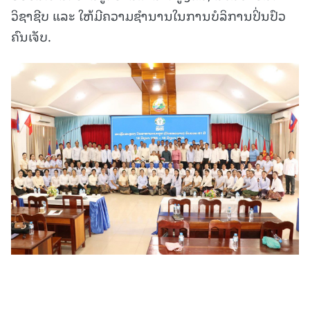
ວິຊາຊີບ ແລະ ໃຫ້ມີຄວາມຊຳນານໃນການບໍລິການປິ່ນປົວ
ຄົນເຈັບ.