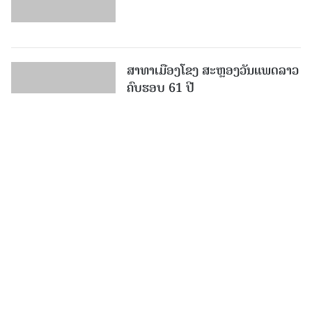
ສາທາເມືອງໂຂງ ສະຫຼອງວັນແພດລາວ
ຄົບຮອບ 61 ປີ
ສາທາລະນະສຸກ ແຂວງຄໍາມ່ວນ ວາງ
ມາດຕະການເຂັ້ມງວດ ເຝົ້າລະວັງ ແລະ
ຮັບມືພະຍາດລະບາດໃນລະດູຝົນ