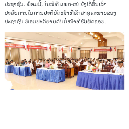
ປະຊາຊົນ. ພ້ອມນີ້, ໃນພິທີ ແພດ-ໝໍ ຍັງໄດ້ຂຶ້ນເລົ່າ
ປະສົບການໃນການປະຕິບັດໜ້າທີ່ຮັກສາສຸຂະພາບຂອງ
ປະຊາຊົນ ພ້ອມປະຕິຍານຕົນຕໍ່ໜ້າທີ່ຮັບຜິດຊອບ.