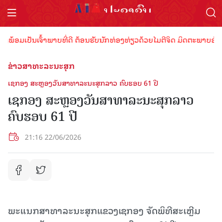
ອມເປັນເຈົ້າພາບທີ່ດີ ຕ້ອນຮັບນັກທ່ອງທ່ຽວດ້ວຍໄມຕີຈິດ ມິດຕະພາບອັນດູດດື
ຂ່າວສາທະລະນະສຸກ
ເຊກອງ ສະຫຼອງວັນສາທາລະນະສຸກລາວ ຄົບຮອບ 61 ປີ
ເຊກອງ ສະຫຼອງວັນສາທາລະນະສຸກລາວ
ຄົບຮອບ 61 ປີ
21:16 22/06/2026
ພະແນກສາທາລະນະສຸກແຂວງເຊກອງ ຈັດພິທີສະເຫຼີມ