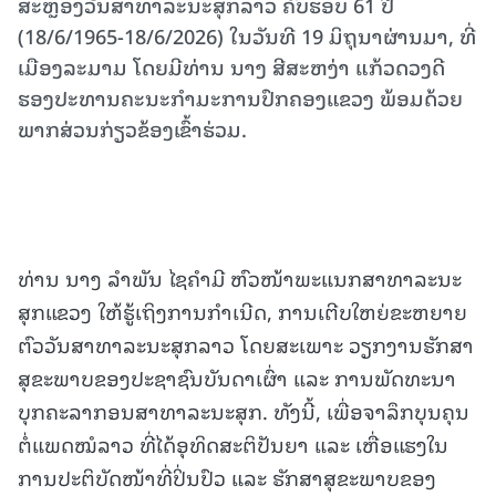
ສະຫຼອງວັນສາທາລະນະສຸກລາວ ຄົບຮອບ 61 ປີ
(18/6/1965-18/6/2026) ໃນວັນທີ 19 ມິຖຸນາຜ່ານມາ, ທີ່
ເມືອງລະມາມ ໂດຍມີທ່ານ ນາງ ສີສະຫງ່າ ແກ້ວດວງດີ
ຮອງປະທານຄະນະກຳມະການປົກຄອງແຂວງ ພ້ອມດ້ວຍ
ພາກສ່ວນກ່ຽວຂ້ອງເຂົ້າຮ່ວມ.
ທ່ານ ນາງ ລຳພັນ ໄຊຄຳມີ ຫົວໜ້າພະແນກສາທາລະນະ
ສຸກແຂວງ ໃຫ້ຮູ້ເຖິງການກຳເນີດ, ການເຕີບໃຫຍ່ຂະຫຍາຍ
ຕົວວັນສາທາລະນະສຸກລາວ ໂດຍສະເພາະ ວຽກງານຮັກສາ
ສຸຂະພາບຂອງປະຊາຊົນບັນດາເຜົ່າ ແລະ ການພັດທະນາ
ບຸກຄະລາກອນສາທາລະນະສຸກ. ທັງນີ້, ເພື່ອຈາລຶກບຸນຄຸນ
ຕໍ່ແພດໝໍລາວ ທີ່ໄດ້ອຸທິດສະຕິປັນຍາ ແລະ ເຫື່ອແຮງໃນ
ການປະຕິບັດໜ້າທີ່ປິ່ນປົວ ແລະ ຮັກສາສຸຂະພາບຂອງ