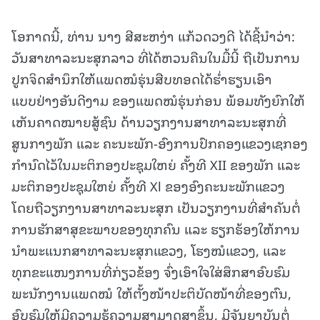
ໂອກາດນີ້, ທ່ານ ນາງ ສີສະຫງ່າ ແກ້ວດວງດີ ໄດ້ຊີ້ນຳວ່າ:
ວັນສາທາລະນະສຸກລາວ ທີ່ໄດ້ຫວນຄືນໃນມື້ນີ້ ຖືເປັນການ
ປູກຈິດສຳນຶກໃຫ້ແພດໝໍຮຸ່ນສືບທອດໄດ້ຮ່ຳຮຽນເອົາ
ແບບຢ່າງອັນດີງາມ ຂອງແພດໝໍຮຸ່ນກ່ອນ ພ້ອມທັງຍົກໃຫ້
ເຫັນຄາດໝາຍສູ້ຊົນ ດ້ານວຽກງານສາທາລະນະສຸກທີ່
ສູນກາງພັກ ແລະ ຄະນະພັກ-ອົງການປົກຄອງແຂວງເຊກອງ
ກໍານົດໄວ້ໃນມະຕິກອງປະຊຸມໃຫຍ່ ຄັ້ງທີ XII ຂອງພັກ ແລະ
ມະຕິກອງປະຊຸມໃຫຍ່ ຄັ້ງທີ Xl ຂອງອົງຄະນະພັກແຂວງ
ໂດຍຖືວຽກງານສາທາລະນະສຸກ ເປັນວຽກງານທີ່ສໍາຄັນຕໍ່
ການຮັກສາສຸຂະພາບຂອງທຸກຄົນ ແລະ ຮຽກຮ້ອງໃຫ້ການ
ນໍາພະແນກສາທາລະນະສຸກແຂວງ, ໂຮງໝໍແຂວງ, ແລະ
ທຸກຂະແໜງການທີ່ກ່ຽວຂ້ອງ ຈົ່ງເອົາໃຈໃສ່ສຶກສາອົບຮົມ
ພະນັກງານແພດໝໍ ໃຫ້ຕັ້ງໜ້າປະຕິບັດໜ້າທີ່ຂອງຕົນ,
ອົບຮົມໃຫ້ມີຄວາມຮູ້ຄວາມສາມາດສູງຂຶ້ນ, ມີຈັນຍາບັນຕໍ່