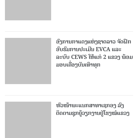
ອົງການກາແດງແຫ່ງຊາດລາວ ຈັດຝຶກ
ອົບຮົມການປະເມີນ EVCA ແລະ
ລະບົບ CEWS ໃຫ້ແກ່ 2 ແຂວງ ພ້ອມ
ມອບເຄື່ອງບັນເທົາທຸກ
ຫົວໜ້າພະແນກສາທາເຊກອງ ລົງ
ຕິດຕາມຊຸກຍູ້ວຽກງານຢູ່ໂຮງໝໍແຂວງ