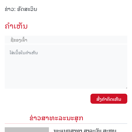
ຂ່າວ: ອັດສະວິນ
ຄໍາເຫັນ
ສົ່ງຄໍາຄິດເຫັນ
ຂ່າວສາທະລະນະສຸກ
ພະແນກສາທາ ສາລະວັນ ສະຫຼຸບ