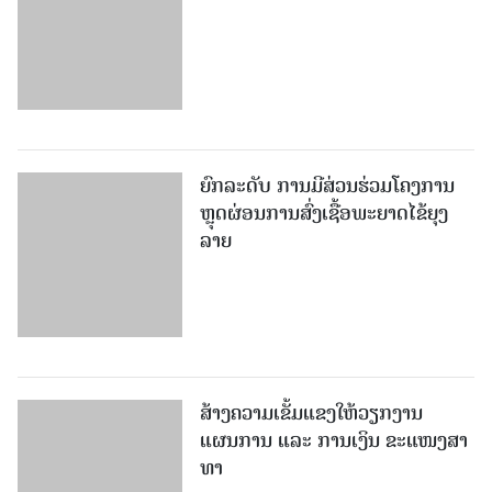
ຍົກລະດັບ ການມີສ່ວນຮ່ວມໂຄງການ
ຫຼຸດຜ່ອນການສົ່ງເຊື້ອພະຍາດໄຂ້ຍຸງ
ລາຍ
ສ້າງຄວາມເຂັ້ມແຂງໃຫ້ວຽກງານ
ແຜນການ ແລະ ການເງິນ ຂະແໜງສາ
ທາ