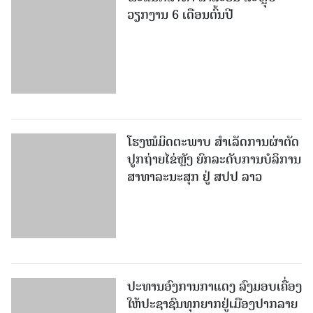
ວຽກງານ 6 ເດືອນຕົ້ນປີ
ໂຮງໝໍມິດຕະພາບ ສໍາເລັດການຜ່າຕັດ
ປູກຖ່າຍໄຂ່ຫຼັງ ຍົກລະດັບການບໍລິການ
ສາທາລະນະສຸກ ຢູ່ ສປປ ລາວ
ປະທານອົງການກາແດງ ລົງມອບເຄື່ອງ
ໃຫ້ປະຊາຊົນທຸກຍາກຢູ່ເມືອງປາກລາຍ