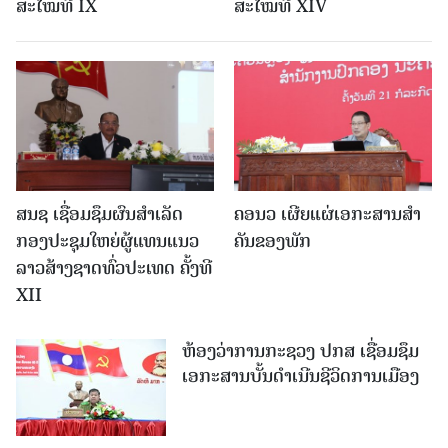
ສະໄໝທີ IX
ສະໄໝທີ XIV
ສນຊ ເຊື່ອມຊຶມຜົນສໍາເລັດ
ຄອນວ ເຜີຍແຜ່ເອກະສານສໍາ
ກອງປະຊຸມໃຫຍ່ຜູ້ແທນແນວ
ຄັນຂອງພັກ
ລາວສ້າງຊາດທົ່ວປະເທດ ຄັ້ງທີ
XII
ຫ້ອງວ່າການກະຊວງ ປກສ ເຊື່ອມຊຶມ
ເອກະສານບັ້ນດຳເນີນຊີວິດການເມືອງ