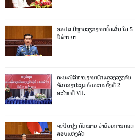
ອອປສ ມີຫຼາຍວຽກງານພົ້ນເດັ່ນ ໃນ 5
ປີຜ່ານມາ
ຄະນະບໍລິຫານງານພັກແຂວງວຽງຈັນ
ຈັດກອງປະຊຸມຄົບຄະນະຄັ້ງທີ 2
ສະໄໝທີ Vll.
ຈະປັບປຸງ ກົດໝາຍ ວ່າດ້ວຍການກວດ
ສອບແຫ່ງລັດ