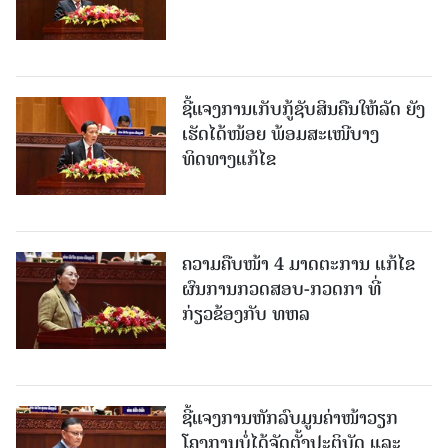
ຊີ້ແຈງການເກັບກູ້ຊັບສິນຄືນໃຫ້ລັດ ຍັງ
ເຮັດໄດ້ໜ້ອຍ ພ້ອມສະເໜີບາງ
ທິດທາງແກ້ໄຂ
ຄວາມຄືບໜ້າ 4 ມາດຕະການ ແກ້ໄຂ
ຜົນການກວດສອບ-ກວດກາ ທີ່
ກ່ຽວຂ້ອງກັບ ທຫລ
ຊີ້ແຈງການຫັກລົບມູນຄ່າໜ້າວຽກ
ໂຄງການບໍ່ໄດ້ຈັດຕັ້ງປະຕິບັດ ແລະ