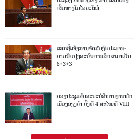
ກະຊວງ ຍທຂ ຊີ້ແຈງ ການສ້ອມແປງ
ເສັ້ນທາງໃນໄລຍະໃໝ່
ສສກຊີ້ແຈ້ງການຈັດສັນງົບປະມານ-
ການປັບປຸງລະບົບການສຶກສາມາເປັນ
6+3+3
ກອງປະຊຸມຄົບຄະນະບໍລິຫານງານພັກ
ເມືອງວຽງຄຳ ຄັ້ງທີ 4 ສະໄໝທີ VIII