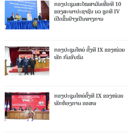
ກອງປະຊຸມສະໄໝສາມັນເທື່ອທີ 10
ຂອງສະພາປະຊາຊົນ ນວ ຊຸດທີ IV
ເປີດຂຶ້ນຢ່າງເປັນທາງການ
ກອງປະຊຸມໃຫຍ່ ຄັ້ງທີ IX ຂອງໜ່ວຍ
ພັກ ກົມອົບຮົມ
ກອງປະຊຸມໃຫຍ່ຄັ້ງທີ IX ຂອງໜ່ວຍ
ພັກຫ້ອງການ ຄອສພ