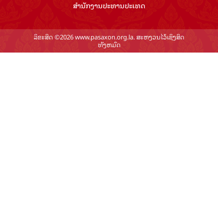
ສຳ​ນັກ​ງານ​ປະ​ທານ​ປະ​ເທດ
ລິຂະສິດ ©2026 www.pasaxon.org.la. ສະຫງວນໄວ້ເຊິງສິດ
ທັງຫມົດ