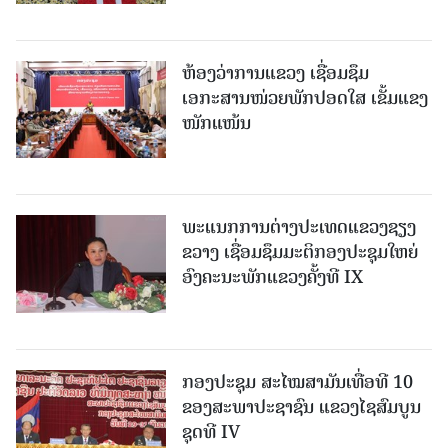
ຫ້ອງວ່າການແຂວງ ເຊື່ອມຊຶມ
ເອກະສານໜ່ວຍພັກປອດໃສ ເຂັ້ມແຂງ
ໜັກແໜ້ນ
ພະແນກການຕ່າງປະເທດແຂວງຊຽງ
ຂວາງ ເຊື່ອມຊຶມມະຕິກອງປະຊຸມໃຫຍ່
ອົງຄະນະພັກແຂວງຄັ້ງທີ IX
ກອງປະຊຸມ ສະໄໝສາມັນເທື່ອທີ 10
ຂອງສະພາປະຊາຊົນ ແຂວງໄຊສົມບູນ
ຊຸດທີ IV