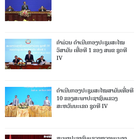
ຄໍາມ່ວນ ດຳເນີນກອງປະຊຸມສະໄໝ
ວິສາມັນ ເທື່ອທີ 1 ຂອງ ສພຂ ຊຸດທີ
IV
ດຳເນີນກອງປະຊຸມສະໄໝສາມັນເທື່ອທີ
10 ຂອງສະພາປະຊາຊົນແຂວງ
ສະຫວັນນະເຂດ ຊຸດທີ IV
ສະພາປະຊາຊົນແຂວງຫຼວງພະບາງ