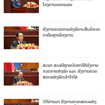
ໂຄງການນອກແຜນ
ອົງການກວດກາແຫ່ງລັດຈະສືບຕໍ່ກວດ
ກາຄືນຫຼາຍໂຄງການ
ສະພາ ສະເໜີຫຼາຍບັນຫາໃຫ້ອົງການ
ກວດກາແຫ່ງລັດ ແລະ ອົງການກວດ
ສອບແຫ່ງລັດເອົາໃຈໃສ່
5ປີຜ່ານມາ ອົງການກວດສອບແຫ່ງ