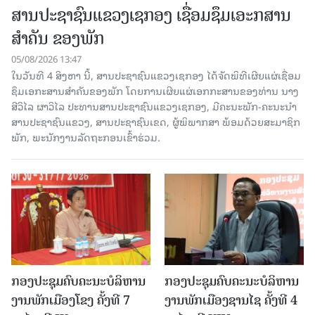
ສານປະຊາຊົນແຂວງເຊກອງ ເຊື່ອມຊຶມເອະກສານ
ສໍາຄັນ ຂອງພັກ
05/08/2026 13:47
ໃນວັນທີ 4 ສິງຫາ ນີ້, ສານປະຊາຊົນແຂວງເຊກອງ ໄດ້ຈັດພິທີເຜີຍແຜ່ເຊື່ອມ
ຊຶມເອກະສານສໍາຄັນຂອງພັກ ໂດຍການເຜີຍແຜ່ເອກກະສານຂອງທ່ານ ນາງ
ສີວິໄລ ຜາວິໄລ ປະທານສານປະຊາຊົນແຂວງເຊກອງ, ມີຄະນະພັກ-ຄະນະນໍາ
ສານປະຊາຊົນແຂວງ, ສານປະຊາຊົນເຂດ, ຜູ້ພິພາກສາ ພ້ອມດ້ວຍສະມາຊິກ
ພັກ, ພະນັກງານລັດຖະກອນເຂົ້າຮ່ວມ.
ກອງປະຊຸມຄົບຄະນະບໍລິຫານ
ກອງປະຊຸມຄົບຄະນະບໍລິຫານ
ງານພັກເມືອງໂຂງ ຄັ້ງທີ 7
ງານພັກເມືອງຊານ​ໄຊ ຄັ້ງທີ 4