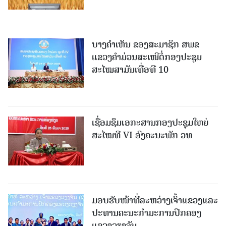
ບາງຄໍາເຫັນ ຂອງສະມາຊິກ ສພຂ
ແຂວງຄໍາມ່ວນສະເໜີຕໍ່ກອງປະຊຸມ
ສະໄໝສາມັນເທື່ອທີ 10
ເຊື່ອມຊຶມເອກະສານກອງປະຊຸມໃຫຍ່
ສະໄໝທີ VI ອົງຄະນະພັກ ວທ
ມອບຮັບໜ້າທີ່ລະຫວ່າງເຈົ້າແຂວງແລະ
ປະທານຄະນະກຳມະການປົກຄອງ
ແຂວງວຽງຈັນ