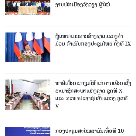
ງານພັກເມືອງວັງວຽງ ຜູ້ໃໝ່
ຜູ້ແທນແນວລາວສ້າງຊາດແຂວງຄຳ
ມ່ວນ ດຳເນີນກອງປະຊຸມໃຫຍ່ ຄັ້ງທີ IX
ຫາລືເພື່ອກະກຽມໃຫ້ແກ່ການເລືອກຕັ້ງ
ສະມາຊິກສະພາແຫ່ງຊາດ ຊຸດທີ X
ແລະ ສະພາປະຊາຊົນຂັ້ນແຂວງ ຊຸດທີ
V
ກອງປະຊຸມສະໄໝສາມັນເທື່ອທີ 10