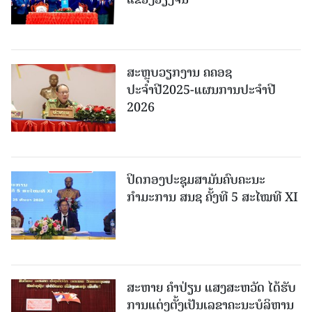
ສະຫຼຸບວຽກງານ ຄຄອຊ
ປະຈຳປີ2025-ແຜນການປະຈຳປີ
2026
ປິດກອງປະຊຸມສາມັນຄົບຄະນະ
ກຳມະການ ສນຊ ຄັ້ງທີ 5 ສະໄໝທີ XI
ສະຫາຍ ຄຳປ່ຽນ ແສງສະຫວັດ ໄດ້ຮັບ
ການແຕ່ງຕັ້ງເປັນເລຂາຄະນະບໍລິຫານ