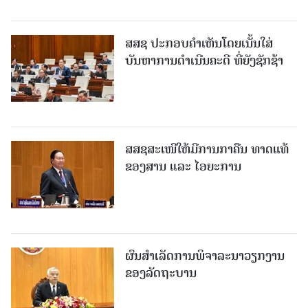
ສສຊ ປະກອບຄໍາເຫັນໂດຍເນັ້ນໃສ່
ບັນຫາການດຳເນີນຄະດີ ທີ່ຍັງຊັກຊ້າ
ສສຊສະເໜີໃຫ້ມີການກາຄືນ ທາດແທ້
ຂອງສານ ແລະ ໄອຍະການ
ຜົນສຳເລັດການພິຈາລະນາວຽກງານ
ຂອງລັດຖະບານ