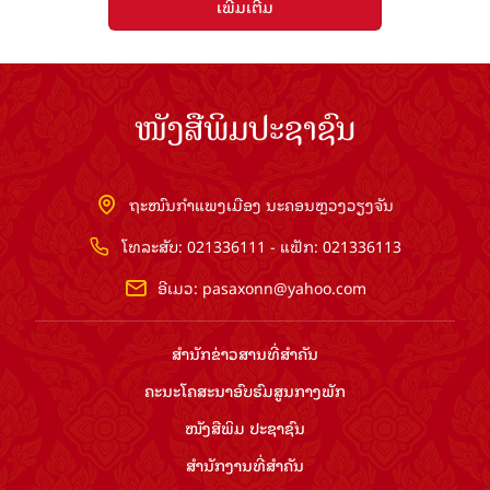
ເພີ່ມເຕີມ
ໜັງສືພິມປະຊາຊົນ
ຖະໜົນກຳແພງເມືອງ ນະຄອນຫຼວງວຽງຈັນ
ໂທລະສັບ: 021336111 - ແຟັກ: 021336113
ອີເມວ:
pasaxonn@yahoo.com
ສຳ​ນັກ​ຂ່າວ​ສານ​ທີ່​ສຳ​ຄັນ​
ຄະນະໂຄສະນາອົບຮົມ​ສູນ​ກາງ​ພັກ
ໜັງສືພິມ ປະ​ຊາ​ຊົນ
ສຳ​ນັກ​ງານ​ທີ່​ສຳ​ຄັນ