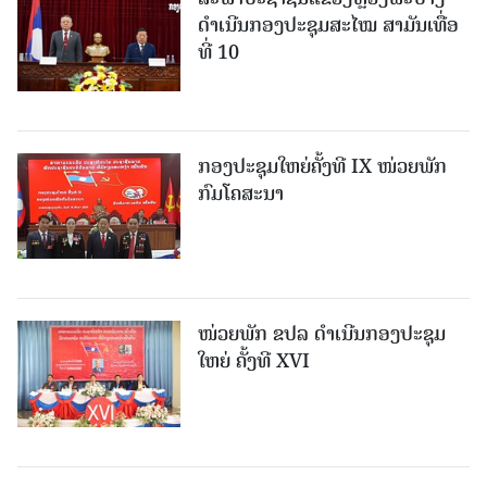
ດຳເນີນກອງປະຊຸມສະໄໝ ສາມັນເທື່ອ
ທີ່ 10
ກອງປະຊຸມໃຫຍ່ຄັ້ງທີ IX ໜ່ວຍພັກ
ກົມໂຄສະນາ
ໜ່ວຍພັກ ຂປລ ດຳເນີນກອງປະຊຸມ
ໃຫຍ່ ຄັ້ງທີ XVI