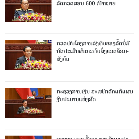
ລັດກວດສອບ 600 ເປົ້າໝາຍ
ກວດພົບໂຄງການລົງທຶນຂອງລັັດບໍ່ມີ
ບົດປະເມີນຜົນກະທົບສິ່ງແວດລ້ອມ-
ສັງຄົມ
ກະຊວງການເງິນ ສະເໜີກດັດແກ້ແຜນ
ງົບປະມານແຫ່ງລັດ