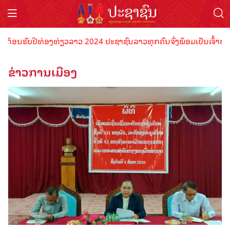
ບປີທ່ອງທ່ຽວລາວ 2024 ປະຊາຊົນລາວທຸກຄົນຈົ່ງພ້ອມເປັນເຈົ້າພາບທີ່ດີ ຕ້
ຂ່າວການເມືອງ