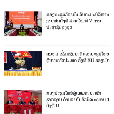
ກອງປະຊຸມວິສາມັນ ຄົບຄະນະບໍລິຫານ
ງານພັກຄັ້ງທີ 4 ສະໄໝທີ V ສານ
ປະຊາຊົນສູງສຸດ
ສນຫລ ເຊື່ອມຊຶມມະຕິກອງປະຊຸມໃຫຍ່
ຜູ້ແທນທົ່ວປະເທດ ຄັ້ງທີ XII ຂອງພັກ
ກອງປະຊຸມໃຫຍ່ຜູ້ແທນຄະນະພັກ
ຮາກຖານ ດ່ານສາກົນຂົວມິດຕະພາບ 1
ຄັ້ງທີ II