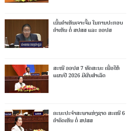
ເນັ້ນຄໍາເຫັນເຈາະຈີ້ມ ໃນການປະກອບ
ຄໍາເຫັນ ຕໍ່ ສປສສ ແລະ ອອປສ
ສະໜີ ອອປສ 7 ທັດສະນະ ເພື່ອໃຫ້
ແຜນປີ 2026 ມີຜົນສຳເລັດ
ຄະນະປະຈໍາສະພາແຫ່ງຊາດ ສະເໜີ 6
ຄໍາຄິດເຫັນ ຕໍ່ ສປສສ