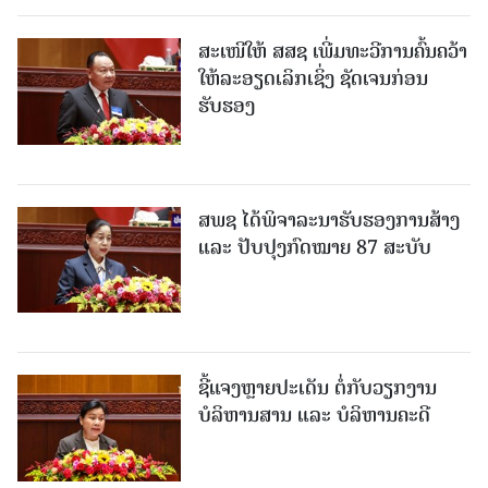
ສະເໜີໃຫ້ ສສຊ ເພີ່ມທະວີການຄົ້ນຄວ້າ
ໃຫ້ລະອຽດເລິກເຊິ່ງ ຊັດເຈນກ່ອນ
ຮັບຮອງ
ສພຊ ໄດ້ພິຈາລະນາຮັບຮອງການສ້າງ
ແລະ ປັບປຸງກົດໝາຍ 87 ສະບັບ
ຊີ້ແຈງຫຼາຍປະເດັນ ຕໍ່ກັບວຽກງານ
ບໍລິຫານສານ ແລະ ບໍລິຫານຄະດີ